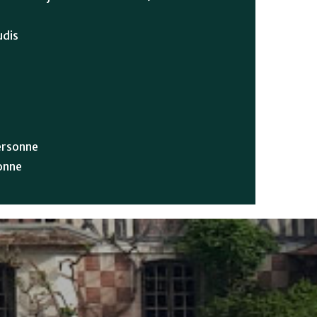
udis
personne
onne